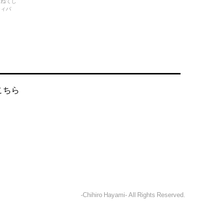
損ねてし
ティバ
こちら
-Chihiro Hayami- All Rights Reserved.