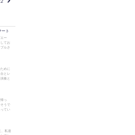
２
サート
ピエー
としてお
ンブルさ
のために
１台とレ
の演奏と
に帰っ
来そうで
思ってい
に、私達