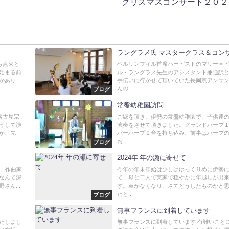
クリスマスコンサート２０２
ラングラメ氏 マスタークラス＆コン
も点火と
ベルリンフィル首席ハーピストのマリー＝
始まる前
ル・ラングラメ先生のアシスタント兼通訳
かあり
手伝いに行かせて頂いていた長岡京アンサ
んの...
ブログ
常盤幼稚園訪問
名古屋宗
ご縁を頂き、伊勢の常盤幼稚園で、子供達
うして演
演奏をさせて頂きました。グランドハープ
が、先
バーハープ２台を持ち込み、前半はハープ
お...
ブログ
2024年 年の瀬に寄せて
想 作曲家
今年の年末年始は少しはゆっくりめに伊勢
なんて深
て、母と二人で実家で穏やかに年越しが出
さん...
す。車がなくなり、さてどうしたものかと
たと...
ブログ
無事フランスに到着しています
たしまし
無事フランスに到着しています 有難いこと