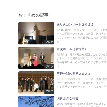
おすすめの記事
送り火コンサート２０２２
8月16日は送り火コンサートでした。それ
ともに開演という初めての経験。送り火の
にコンサートというお仕事はこれまで何度
ま...
ブログ
宗次ホール（名古屋）
4月2日は、昨年4月から延期になっていた
次ホールでの演奏会でした。コロナ禍にこ
奏会を敢行される宗次さんにまず拍手です
日...
ブログ
平野一郎の世界２０２３
3月3日、京都コンサートホール「異界現
平野一郎の世界」が、無事終わりました。
くて濃厚な演奏会だったことでしょう。平野
ブログ
演奏会のご報告
２つの演奏会が、おかげ様で無事に終了い